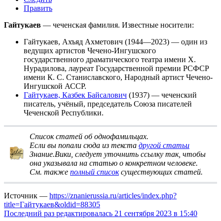
Править
Гайтукаев
— чеченская фамилия. Известные носители:
Гайтукаев, Ахъяд Ахметович
(1944—2023) — один из
ведущих артистов Чечено-Ингушского
государственного драматического театра имени Х.
Нурадилова, лауреат Государственной премии РСФСР
имени К. С. Станиславского, Народный артист Чечено-
Ингушской АССР.
Гайтукаев, Казбек Байсалович
(1937) — чеченский
писатель, учёный, председатель Союза писателей
Чеченской Республики.
Список статей об однофамильцах
.
Если вы попали сюда из текста
другой статьи
Знание.Вики, следует
уточнить ссылку
так, чтобы
она указывала на статью о конкретном человеке.
См. также
полный список
существующих статей.
Источник —
https://znanierussia.ru/articles/index.php?
title=Гайтукаев&oldid=88305
Последний раз редактировалась 21 сентября 2023 в 15:40