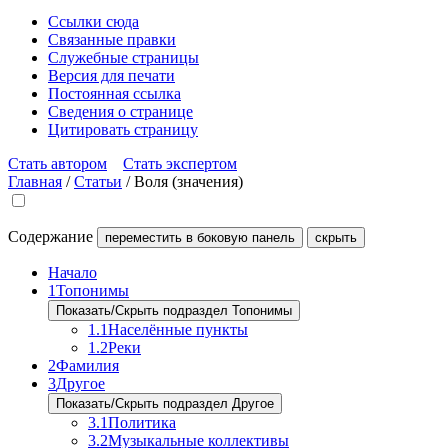
Ссылки сюда
Связанные правки
Служебные страницы
Версия для печати
Постоянная ссылка
Сведения о странице
Цитировать страницу
Стать автором
Стать экспертом
Главная
/
Статьи
/
Воля (значения)
Содержание
переместить в боковую панель
скрыть
Начало
1
Топонимы
Показать/Скрыть подраздел Топонимы
1.1
Населённые пункты
1.2
Реки
2
Фамилия
3
Другое
Показать/Скрыть подраздел Другое
3.1
Политика
3.2
Музыкальные коллективы