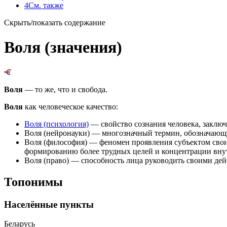
4
См. также
Скрыть/показать содержание
Воля (значения)
Воля
— то же, что и
свобода
.
Воля
как человеческое качество:
Воля (психология)
— свойство сознания человека, заключ
Воля (нейронауки)
— многозначный термин, обозначающи
Воля (философия)
— феномен проявления субъектом свои
формированию более трудных целей и концентрации вну
Воля (право)
— способность лица руководить своими дей
Топонимы
Населённые пункты
Беларусь