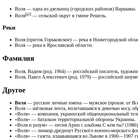
Воля
— одна из дзельниц (городских районов) Варшавы.
[pl]
Воля
— сельский округ в гмине
Решель
.
Реки
Воля (приток Горьковское)
— река в Нижегородской обла
Воля
— река в Ярославской области.
Фамилия
Воля, Вадим
(род. 1964) — российский писатель, художни
Воля, Павел Алексеевич
(род. 1979) — российский шоуме
Другое
Воля
—
русские личные
имена
— мужское (
произв.
от
Вс
Воля
— шёлковая лента, вплетавшаяся в девичью косу, об
«
Воля
» — компания, украинский общенациональный те
«
Воля
» — батальон территориальной обороны Украины.
«Воля и разум» — песня Арии с альбома
С кем ты?
(1986)
«
Воля
» — линкор-дредноут Русского военно-морского ф
«
Воля
» — газета, издававшаяся во Львове в 1900—1907 гг