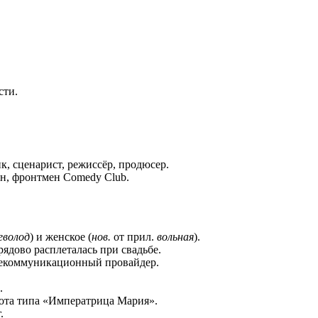
сти.
к, сценарист, режиссёр, продюсер.
н, фронтмен Comedy Club.
еволод
) и женское (
нов.
от прил.
вольная
).
рядово расплеталась при свадьбе.
лекоммуникационный провайдер.
.
лота типа «Императрица Мария».
.