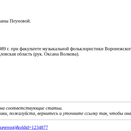
ланы Пеуновой
.
989 г. при факультете музыкальной фольклористики
Воронежског
ловская область (рук. Оксана Волкова).
ми на соответствующие статьи
.
ики, пожалуйста, вернитесь и
уточните ссылку
так, чтобы она
_(значения)&oldid=1234877