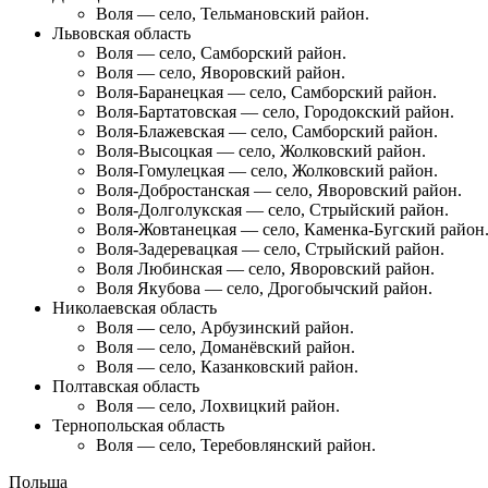
Воля
— село, Тельмановский район.
Львовская область
Воля
— село, Самборский район.
Воля
— село, Яворовский район.
Воля-Баранецкая
— село, Самборский район.
Воля-Бартатовская
— село, Городокский район.
Воля-Блажевская
— село, Самборский район.
Воля-Высоцкая
— село, Жолковский район.
Воля-Гомулецкая
— село, Жолковский район.
Воля-Добростанская
— село, Яворовский район.
Воля-Долголукская
— село, Стрыйский район.
Воля-Жовтанецкая
— село, Каменка-Бугский район
Воля-Задеревацкая
— село, Стрыйский район.
Воля Любинская
— село, Яворовский район.
Воля Якубова
— село, Дрогобычский район.
Николаевская область
Воля
— село, Арбузинский район.
Воля
— село, Доманёвский район.
Воля
— село, Казанковский район.
Полтавская область
Воля
— село, Лохвицкий район.
Тернопольская область
Воля
— село, Теребовлянский район.
Польша