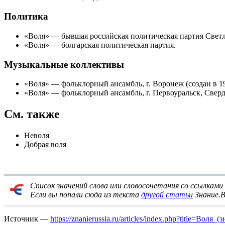
Политика
«
Воля
» — бывшая российская политическая партия
Свет
«
Воля
» — болгарская политическая партия.
Музыкальные коллективы
«
Воля
» — фольклорный ансамбль, г. Воронеж (создан в 1
«
Воля
» — фольклорный ансамбль, г. Первоуральск, Сверд
См. также
Неволя
Добрая воля
Список значений слова или словосочетания со ссылка
Если вы попали сюда из текста
другой статьи
Знание.В
Источник —
https://znanierussia.ru/articles/index.php?title=Воля