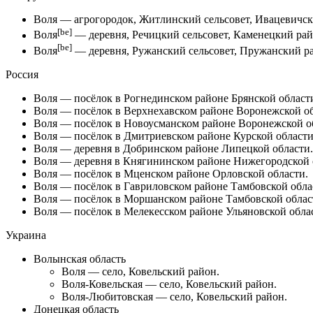
Воля
— агрогородок, Житлинский сельсовет, Ивацевичски
[be]
Воля
— деревня,
Речицкий сельсовет
,
Каменецкий ра
[be]
Воля
— деревня,
Ружанский сельсовет
,
Пружанский р
Россия
Воля
— посёлок в
Рогнединском районе
Брянской област
Воля
— посёлок в Верхнехавском районе Воронежской об
Воля
— посёлок в Новоусманском районе Воронежской о
Воля
— посёлок в
Дмитриевском районе
Курской области
Воля
— деревня в Добринском районе Липецкой области.
Воля
— деревня в
Княгининском районе
Нижегородской 
Воля
— посёлок в Мценском районе Орловской области.
Воля
— посёлок в
Гавриловском районе
Тамбовской обла
Воля
— посёлок в
Моршанском районе
Тамбовской облас
Воля
— посёлок в Мелекесском районе Ульяновской обла
Украина
Волынская область
Воля
— село, Ковельский район.
Воля-Ковельская
— село, Ковельский район.
Воля-Любитовская
— село, Ковельский район.
Донецкая область