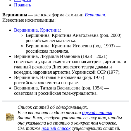
Править
Вершинина
— женская форма фамилии
Вершинин
.
Известные носительницы:
Вершинина, Кристина
:
Вершинина, Кристина Анатольевна
(род. 2000) —
российская легкоатлетка.
Вершинина, Кристина Игоревна
(род. 1993) —
российская пловчиха.
Вершинина, Людмила Ивановна
(1928—2021) —
советская и украинская театральная актриса, артистка и
главный режиссёр Днепровского театра драмы и
комедии, народная артистка Украинской ССР (1977).
Вершинина, Наталья Николаевна
(род. 1977) —
российская хоккеистка на траве.
Вершинина, Татьяна Васильевна
(род. 1954) —
советская и российская тележурналистка.
Список статей об однофамильцах
.
Если вы попали сюда из текста
другой статьи
Знание.Вики, следует
уточнить ссылку
так, чтобы
она указывала на статью о конкретном человеке.
См. также
полный список
существующих статей.