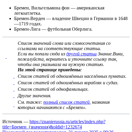
Бремен, Вильгельмина фон
— американская
легкоатлетка.
Бремен-Верден
— владение Швеции в Германии в 1648
—1719 годах.
Бремен-Лига
— футбольная Оберлига.
Список значений слова или словосочетания со
ссылками на соответствующие статьи
.
Если вы попали сюда из
другой статьи
Знание.Вики,
пожалуйста, вернитесь и
уточните ссылку
так,
чтобы она указывала на нужную статью.
На этой странице приведены:
Список статей об одноимённых населённых пунктах.
Список статей об одноимённых кораблях и судах.
Список статей об однофамильцах.
Другие значения.
См. также:
полный список статей
, названия
которых начинаются с «Бремен».
Источник —
https://znanierussia.ru/articles/index.php?
title=Бремен_(значения)&oldid=1232674