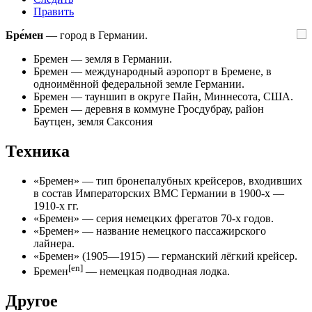
Править
Бре́мен
— город в Германии.
Бремен
— земля в Германии.
Бремен
— международный аэропорт в Бремене, в
одноимённой федеральной земле Германии.
Бремен
— тауншип в округе Пайн, Миннесота, США.
Бремен
— деревня в коммуне Гросдубрау, район
Баутцен, земля Саксония
Техника
«
Бремен
» — тип бронепалубных крейсеров, входивших
в состав Императорских ВМС Германии в 1900-х —
1910-х гг.
«
Бремен
» — серия немецких фрегатов 70-х годов.
«
Бремен
» — название немецкого пассажирского
лайнера.
«
Бремен
» (1905—1915) — германский лёгкий крейсер.
[en]
Бремен
— немецкая подводная лодка.
Другое