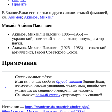
Править
В Знание.Вики есть статьи о других людях с такой фамилией,
см.
Акимов
;
Акимов, Михаил
.
Михаи́л Аки́мов Павлович:
Акимов, Михаил Павлович
(1886—1955) —
украинский, советский зоолог, эколог, популяризатор
науки.
Акимов, Михаил Павлович
(1925—1983) — советский
артиллерист, Герой Советского Союза.
Примечания
Список полных тёзок
.
Если вы попали сюда из
другой статьи
Знание.Вики,
возможно, стоит
уточнить ссылку
так, чтобы она
указывала на статью о конкретном человеке.
См. также
полный список
существующих статей.
Источник —
https://znanierussia.ru/articles/index.php?
title=Акимов,_Михаил_Павлович&oldid=370054