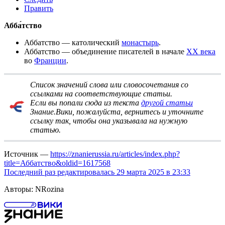
Править
Абба́тство
Аббатство
—
католический
монастырь
.
Аббатство
— объединение писателей в начале
XX века
во
Франции
.
Список значений слова или словосочетания со
ссылками на соответствующие статьи
.
Если вы попали сюда из текста
другой статьи
Знание.Вики, пожалуйста, вернитесь и
уточните
ссылку
так, чтобы она указывала на нужную
статью.
Источник —
https://znanierussia.ru/articles/index.php?
title=Аббатство&oldid=1617568
Последний раз редактировалась 29 марта 2025 в 23:33
Авторы: NRozina