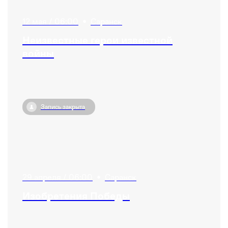
12 мая / 06:00
•
Саранск
Неизвестные герои известной
войны
Запись закрыта
29 апреля / 06:00
•
Саранск
Изобретения Победы