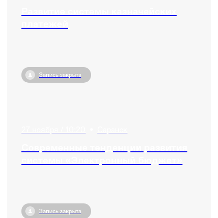
Развитие системы казначейских
платежей
Запись закрыта
27 ноября / 10:20
•
Саранск
Современные тенденции развития
системы «Электронный бюджет»
Запись закрыта