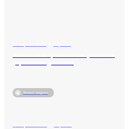
31 марта / 12:30
•
Саранск
Финансовая грамотность: успешное
управление деньгами
Запись закрыта
31 марта / 10:20
•
Саранск