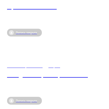
Герои СВО - кто они?
Запись закрыта
03 сентября / 11:00
•
Киров
Победа во Второй мировой войне
Запись закрыта