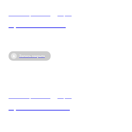
19 сентября / 11:00
•
Киров
Герои СВО-кто они?
Запись закрыта
16 сентября / 11:00
•
Киров
Герои СВО – кто они?