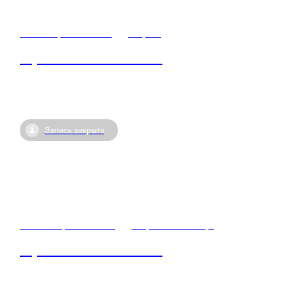
12 ноября / 07:00
•
Киров
Герои СВО – кто они?
Запись закрыта
17 октября / 05:50
•
Кирово-Чепецк
Герои СВО – кто они?