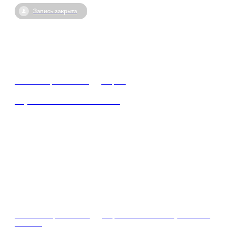
Запись закрыта
12 сентября / 09:45
•
Киров
Герои СВО – кто они?
06 сентября / 07:15
•
Кировская область, поселок
Зониха