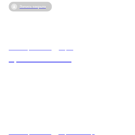
Запись закрыта
14 октября / 05:00
•
Киров
Герои СВО – кто они?
10 октября / 07:50
•
Кирово-Чепецк