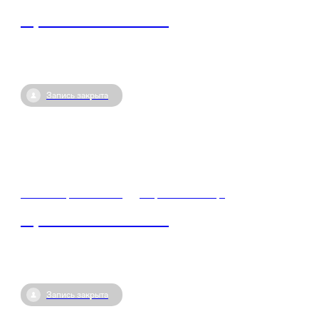
Герои СВО – кто они?
Запись закрыта
10 октября / 05:00
•
Кирово-Чепецк
Герои СВО – кто они?
Запись закрыта