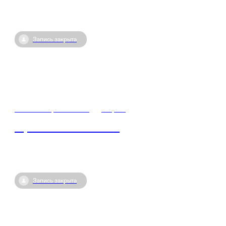
Запись закрыта
23 сентября / 10:40
•
Киров
Герои СВО – кто они?
Запись закрыта