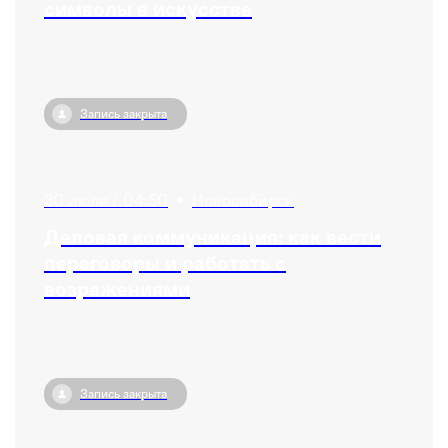
символы в искусстве
Запись закрыта
30 июля / 04:50
•
Новосибирск
Деловая коммуникация: как вести
переговоры и работать с
возражениями
Запись закрыта