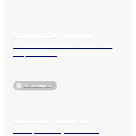
06 августа / 03:20
•
Новосибирск
Финансовое мошенничество: как
защитить себя
Запись закрыта
31 июля / 12:00
•
Новосибирск
Что скрывают музеи: тайные