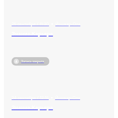
25 сентября / 11:30
•
Йошкар-Ола
Знание.Карьера
Запись закрыта
24 сентября / 12:15
•
Йошкар-Ола
Знание.Карьера