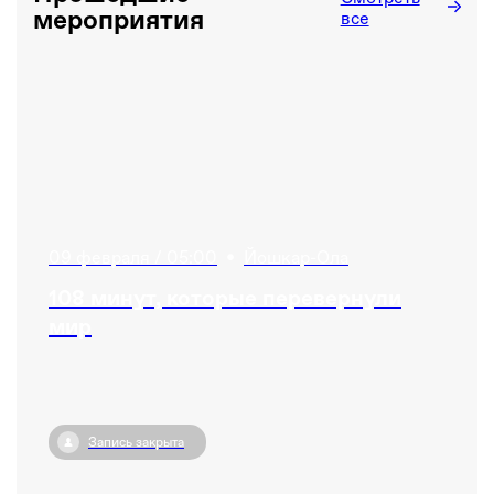
мероприятия
все
09 февраля / 05:00
•
Йошкар-Ола
108 минут, которые перевернули
мир
Запись закрыта