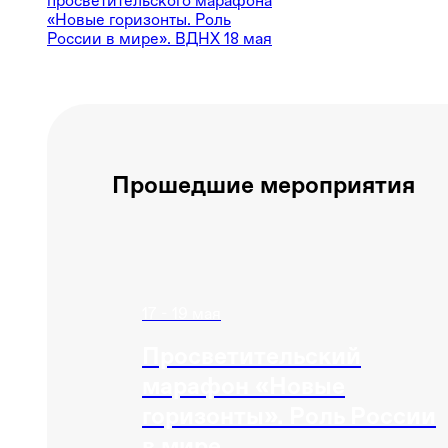
просветительского марафона
«Новые горизонты. Роль
России в мире». ВДНХ 18 мая
Прошедшие мероприятия
17 - 19 мая
Просветительский
марафон «Новые
горизонты». Роль России
в мире