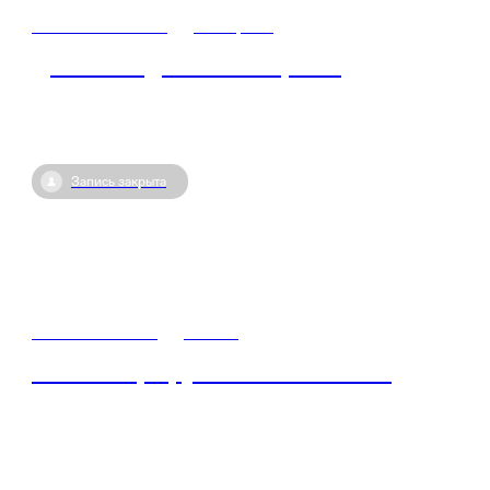
29 июня / 07:00
•
Ноябрьск
День молодежи в Ноябрьске
Запись закрыта
27 июля / 11:00
•
Кызыл
Умный маршрут. Навыки XXI века