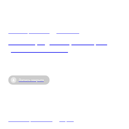
20 октября / 10:00
•
Ульяновск
Личный бренд: самопрезентация и
установление связей
Запись закрыта
27 сентября / 06:00
•
Пермь