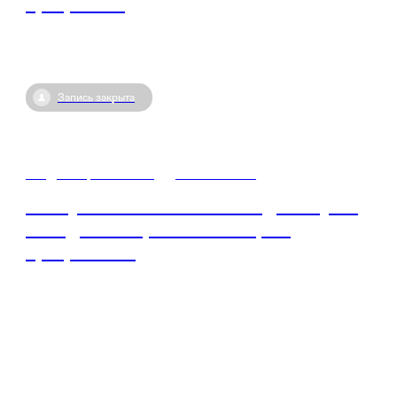
программы
Запись закрыта
03 декабря / 10:00
•
Шимановск
Выступление Р.Ф. Багизова для клуба-
победителя проекта «Чтецкие
программы»