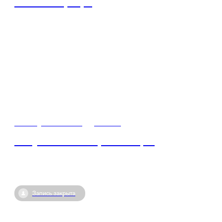
Знание Карьера
03 августа / 10:00
•
Россия
Искусство самопрезентации
Запись закрыта