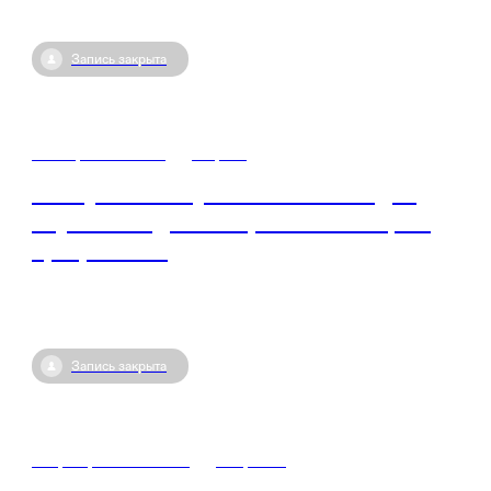
Запись закрыта
16 марта / 10:00
•
Пермь
Выступление Рустама Багизова для
клуба-победителя проекта «Чтецкие
программы»
Запись закрыта
12 февраля / 10:00
•
Мирный