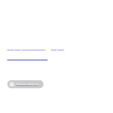
10 февраля / 06:00
•
Пермь
Знание.Регионы
Запись закрыта