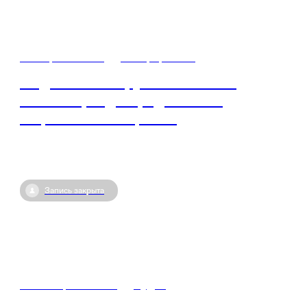
24 марта / 13:00
•
Симферополь
Медиа как инструмент влияния:
личный бренд и продвижение
социальных инициатив
Запись закрыта
16 октября / 07:00
•
Судак