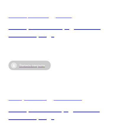
13 октября / 12:00
•
Россия
Мастер-класс по продвижению
личного бренда
Запись закрыта
26 августа / 11:30
•
Севастополь
Мастер класс по продвижению
личного бренда