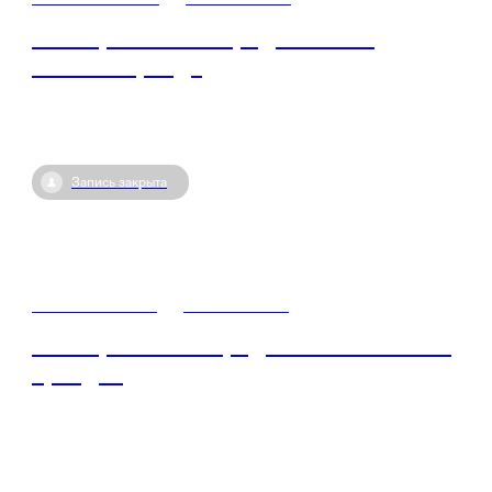
Мастер-класс по продвижению
личного бренда
Запись закрыта
10 июля / 13:45
•
Севастополь
Мастер-класс: «Продвижение личного
бренда»