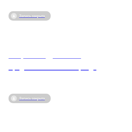
Запись закрыта
16 августа / 11:30
•
Севастополь
Продвижение личного бренда
Запись закрыта
22 июля / 13:30
•
Севастополь