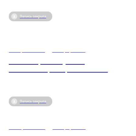
Запись закрыта
31 марта / 13:00
•
Симферополь
Личная стратегия успеха:
самомотивация и целеполагание
Запись закрыта
27 марта / 13:30
•
Симферополь