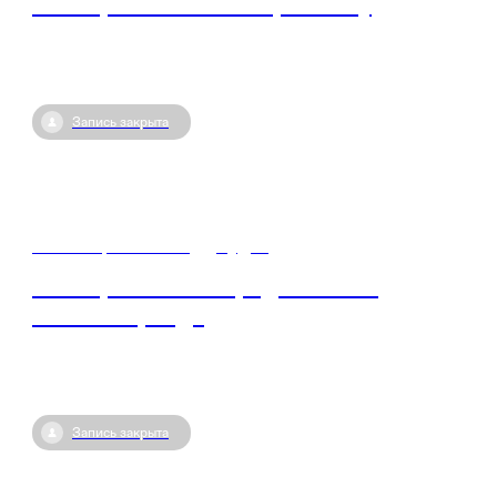
Мастер-класс по копирайтингу
Запись закрыта
16 октября / 07:00
•
Судак
Мастер-класс по продвижению
личного бренда
Запись закрыта