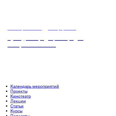
12 ноября / 08:30
•
Симферополь
Культура и традиции народов
Северного Кавказа
Календарь мероприятий
Проекты
Кинотеатр
Лекции
Статьи
Курсы
Подкасты