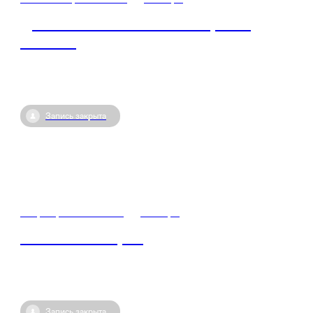
Достижения России и Самарской
области
Запись закрыта
12 февраля / 09:00
•
Самара
Знание. Лекторий
Запись закрыта