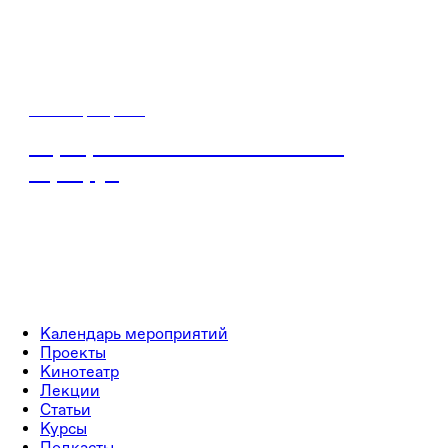
15 - 18 февраля
Карьерный интенсив «С места в
карьеру»
Календарь мероприятий
Проекты
Кинотеатр
Лекции
Статьи
Курсы
Подкасты