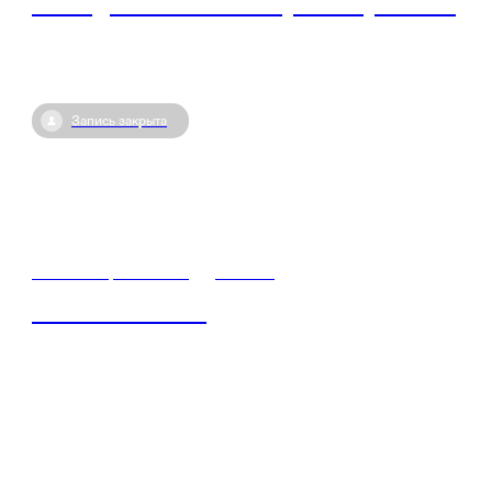
исследователей: «Республика ученых»
Запись закрыта
13 сентября / 14:30
•
Россия
Знание.Регионы