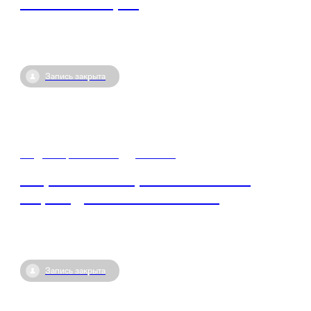
Знание.Лекторий
Запись закрыта
01 декабря / 08:45
•
Москва
Всероссийская просветительская
акция «Достижения России»
Запись закрыта