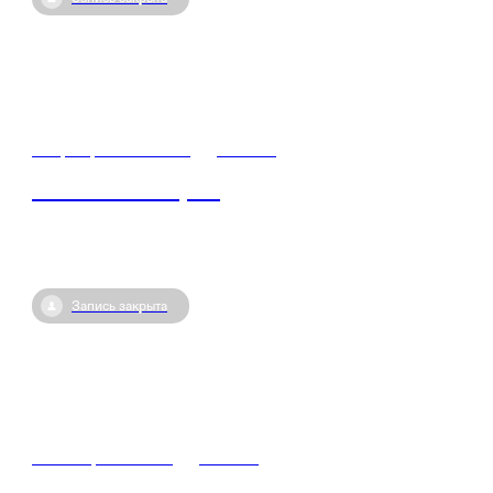
01 февраля / 13:00
•
Россия
Знание.Лекторий
Запись закрыта
31 января / 13:00
•
Россия