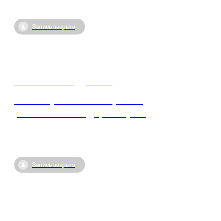
Запись закрыта
04 июня / 15:00
•
Россия
Ежеквартальная встреча с
региональным директором
Запись закрыта