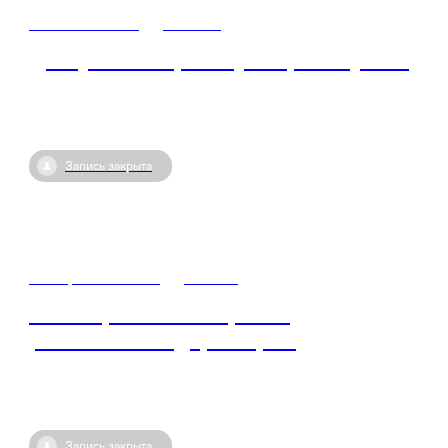
20 мая / 16:00
•
Москва
Дискуссия по фильму «Король бубен»
Запись закрыта
27 апреля / 15:00
•
Россия
Ежеквартальная встреча с
региональным директором
Запись закрыта