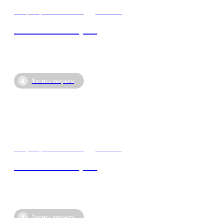
16 февраля / 13:00
•
Россия
Знание.Лекторий
Запись закрыта
14 февраля / 13:00
•
Россия
Знание.Лекторий
Запись закрыта