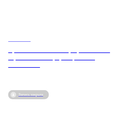
18 - 19 мая
Просветительский марафон «Новые
горизонты». Информационные
технологии
Запись закрыта
22 апреля / 05:00
•
Казань