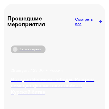
Прошедшие
Смотреть
мероприятия
все
Запись закрыта
25 августа / 23:00
•
Россия
История Великой Победы. Разгром
немецко-фашистских войск в
Курской битве