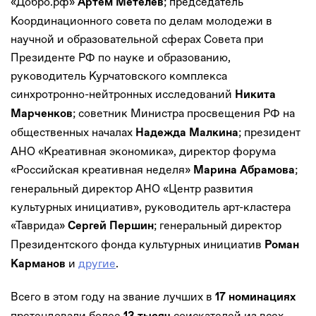
«Добро.рф»
; председатель
Артем Метелев
Координационного совета по делам молодежи в
научной и образовательной сферах Совета при
Президенте РФ по науке и образованию,
руководитель Курчатовского комплекса
синхротронно-нейтронных исследований
Никита
; советник Министра просвещения РФ на
Марченков
общественных началах
; президент
Надежда Малкина
АНО «Креативная экономика», директор форума
«Российская креативная неделя»
;
Марина Абрамова
генеральный директор АНО «Центр развития
культурных инициатив», руководитель арт-кластера
«Таврида»
; генеральный директор
Сергей Першин
Президентского фонда культурных инициатив
Роман
и
другие
.
Карманов
Всего в этом году на звание лучших в
17 номинациях
претендовали более
соискателей из всех