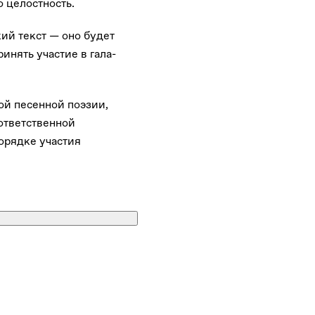
ю целостность.
ий текст — оно будет
нять участие в гала-
ой песенной поэзии,
ответственной
орядке участия