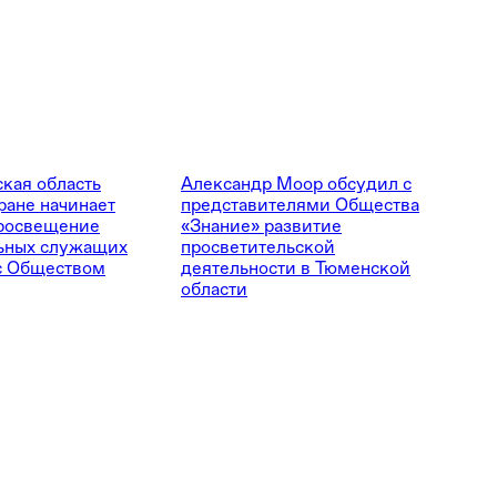
кая область
Александр Моор обсудил с
ране начинает
представителями Общества
росвещение
«Знание» развитие
ьных служащих
просветительской
с Обществом
деятельности в Тюменской
области