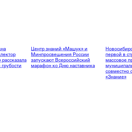
дна
Центр знаний «Машук» и
Новосибирс
 лектор
Минпросвещения России
первой в ст
 рассказала
запускают Всероссийский
массовое п
 грубости
марафон ко Дню наставника
муниципал
совместно 
«Знание»