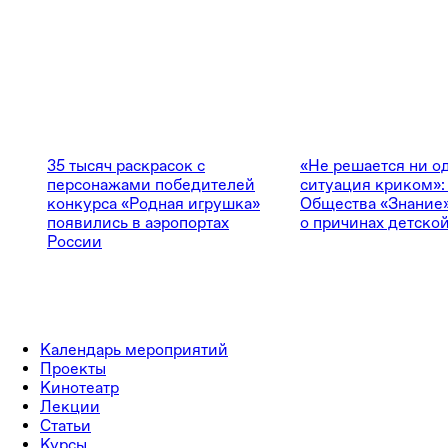
35 тысяч раскрасок с
«Не решается ни о
персонажами победителей
ситуация криком»:
конкурса «Родная игрушка»
Общества «Знание»
появились в аэропортах
о причинах детской
России
Календарь мероприятий
Проекты
Кинотеатр
Лекции
Статьи
Курсы