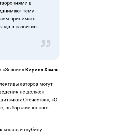
отворениями в
поднимают тему
жаем принимать
клад в развитие
а «Знание»
Кирилл Хвиль.
ллективы авторов могут
зведения не должен
щитниках Отечества», «О
ие, выбор жизненного
льность и глубину