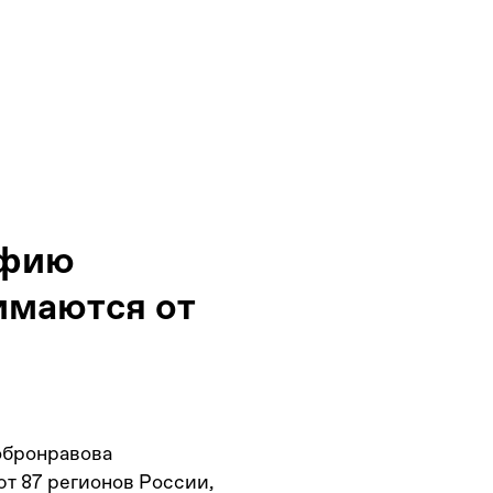
афию
имаются от
обронравова
ют 87 регионов России,