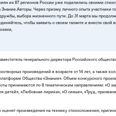
сиян из 87 регионов России уже поделились своими стих
 Знание.Авторы. Через призму личного опыта участники 
 дружбы, выбора жизненного пути. До 31 марта мы продол
диняйтесь, чтобы заявить о своем таланте и внести свой в
оэзии,
аместитель генерального директора Российского обществ
хотворных произведений в возрасте от 14 лет, а также ко
 платформе Общества «Знание». Объем конкурсного прои
боты принимаются по 8 тематическим направлениям: «О за
ля детей», «Любовная лирика», «О семье», «Труд, призван
.
ы оценят произведения на технику стихосложения, оригина