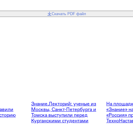
Скачать PDF файл
Знание.Лекторий: ученые из
На площад
тавили
Москвы, Санкт-Петербурга и
«Знание» н
сторию
Томска выступили перед
«Россия» п
Курганскими студентами
ТехноНастав