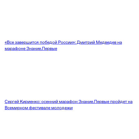
«Все завершится победой России»: Дмитрий Медведев на
марафоне Знание.Первые
Сергей Кириенко: осенний марафон Знание.Первые пройдет на
Всемирном фестивале молодежи