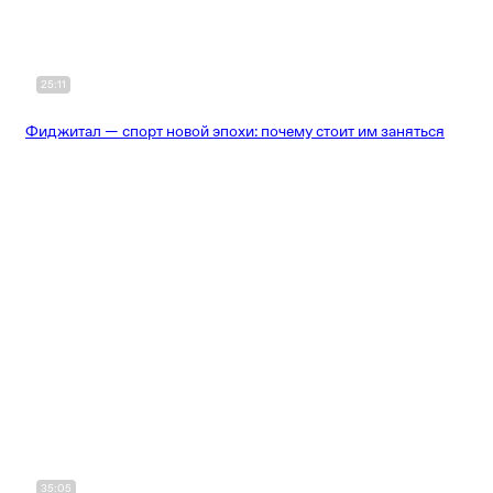
25:11
Фиджитал — спорт новой эпохи: почему стоит им заняться
35:05