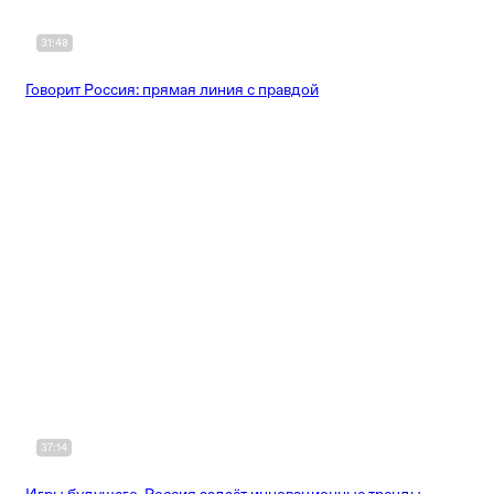
31:48
Говорит Россия: прямая линия с правдой
37:14
Игры будущего. Россия задаёт инновационные тренды