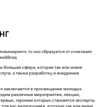
НГ
нжиниринг», то оно образуется от сочетания
ский&raq
нь большая сфера, которая так или иначе
луги, а также разработку и внедрение
е» заключается в просвещении молодых
водим различные мероприятия, лекции,
ервью, героями которых становятся эксперты
 для вас видеоролики, которые так или иначе