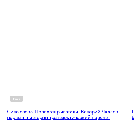
39:59
Сила слова. Первооткрыватели. Валерий Чкалов —
первый в истории трансарктический перелёт