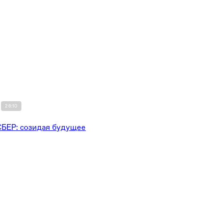
26:10
СБЕР: созидая будущее