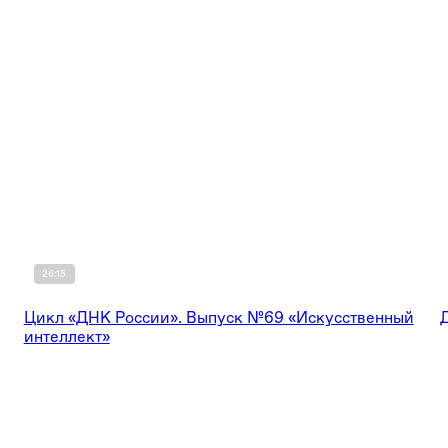
26:15
Цикл «ДНК России». Выпуск №69 «Искусственный
интеллект»