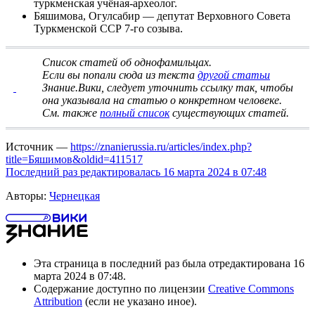
туркменская учёная-археолог.
Бяшимова, Огулсабир
— депутат Верховного Совета
Туркменской ССР 7-го созыва.
Список статей об однофамильцах
.
Если вы попали сюда из текста
другой статьи
Знание.Вики, следует
уточнить ссылку
так, чтобы
она указывала на статью о конкретном человеке.
См. также
полный список
существующих статей.
Источник —
https://znanierussia.ru/articles/index.php?
title=Бяшимов&oldid=411517
Последний раз редактировалась 16 марта 2024 в 07:48
Авторы:
Чернецкая
Эта страница в последний раз была отредактирована 16
марта 2024 в 07:48.
Содержание доступно по лицензии
Creative Commons
Attribution
(если не указано иное).